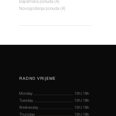
Bajramska ponuda
(4)
Novogodisnja ponuda
(4)
RADNO VRIJEME
Monday
10h
|
18h
Tuesday
10h
|
18h
Wednesday
10h
|
18h
Thursday
10h
|
18h