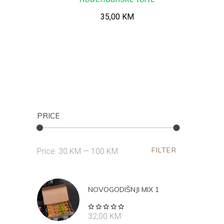
35,00
KM
PRICE
FILTER
Min
Max
Price:
30 KM
—
100 KM
price
price
NOVOGODIŠNJI MIX 1
Rated
32,00
KM
5.00
out