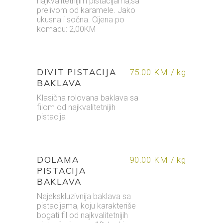
najkvalitetnijim pistacijama,sa
prelivom od karamele. Jako
ukusna i sočna. Cijena po
komadu: 2,00KM
DIVIT PISTACIJA
75.00 KM / kg
BAKLAVA
Klasična rolovana baklava sa
filom od najkvalitetnijih
pistacija
DOLAMA
90.00 KM / kg
PISTACIJA
BAKLAVA
Najekskluzivnija baklava sa
pistacijama, koju karakteriše
bogati fil od najkvalitetnijih