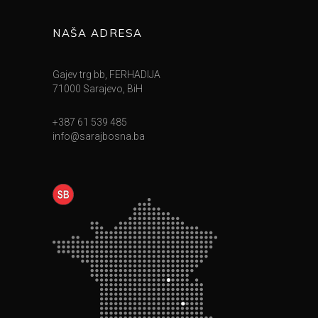
NAŠA ADRESA
Gajev trg bb, FERHADIJA
71000 Sarajevo, BiH
+387 61 539 485
info@sarajbosna.ba