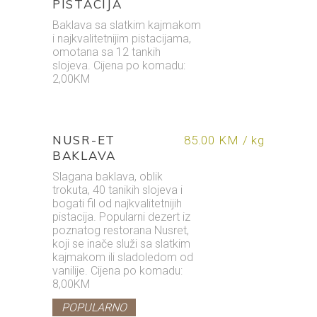
PISTACIJA
Baklava sa slatkim kajmakom
i najkvalitetnijim pistacijama,
omotana sa 12 tankih
slojeva. Cijena po komadu:
2,00KM
NUSR-ET
85.00 KM / kg
BAKLAVA
Slagana baklava, oblik
trokuta, 40 tanikih slojeva i
bogati fil od najkvalitetnijih
pistacija. Popularni dezert iz
poznatog restorana Nusret,
koji se inače služi sa slatkim
kajmakom ili sladoledom od
vanilije. Cijena po komadu:
8,00KM
POPULARNO