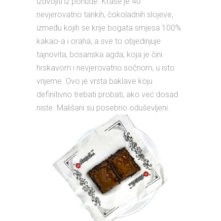
izdvojiti iz ponude. Krase je 40
nevjerovatno tankih, čokoladnih slojeve,
između kojih se krije bogata smjesa 100%
kakao-a i oraha, a sve to objedinjuje
tajnovita, bosanska agda, koja je čini
hrskavom i nevjerovatno sočnom, u isto
vrijeme. Ovo je vrsta baklave koju
definitivno trebati probati, ako već dosad
niste. Mališani su posebno oduševljeni.