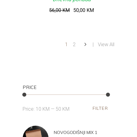
Original
Current
56,00
KM
50,00
KM
price
price
was:
is:
56,00 KM.
50,00 KM.
1
2
View All
PRICE
FILTER
Min
Max
Price:
10 KM
—
50 KM
price
price
NOVOGODIŠNJI MIX 1