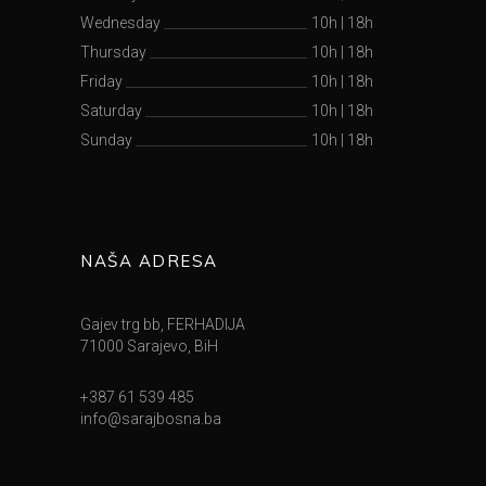
Wednesday
10h
|
18h
Thursday
10h
|
18h
Friday
10h
|
18h
Saturday
10h
|
18h
Sunday
10h
|
18h
NAŠA ADRESA
Gajev trg bb, FERHADIJA
71000 Sarajevo, BiH
+387 61 539 485
info@sarajbosna.ba