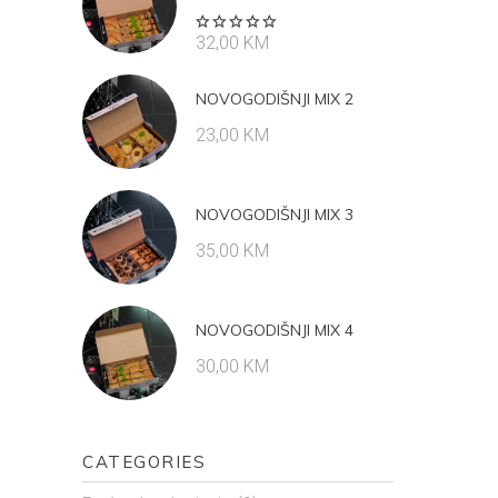
Rated
32,00
KM
5.00
out
of 5
NOVOGODIŠNJI MIX 2
23,00
KM
NOVOGODIŠNJI MIX 3
35,00
KM
NOVOGODIŠNJI MIX 4
30,00
KM
CATEGORIES