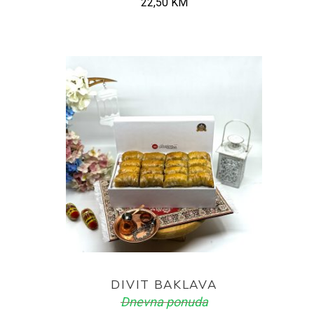
22,50
KM
ADD TO CART
DIVIT BAKLAVA
Dnevna ponuda