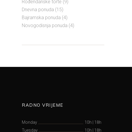
Rođendanske torte
(9)
Dnevna ponuda
(15)
Bajramska ponuda
(4)
Novogodisnja ponuda
(4)
RADNO VRIJEME
Monday
10h
|
18h
Tuesday
10h
|
18h