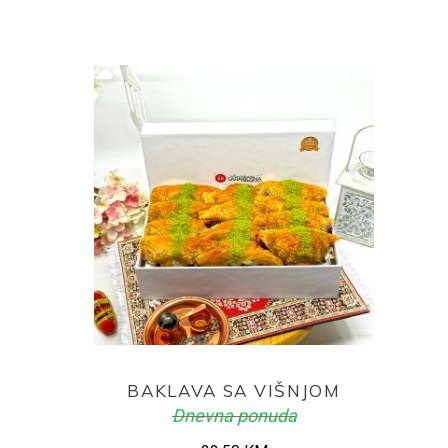
price
price
was:
is:
25,00 KM.
23,50 KM.
ADD TO CART
BAKLAVA SA VIŠNJOM
Dnevna ponuda