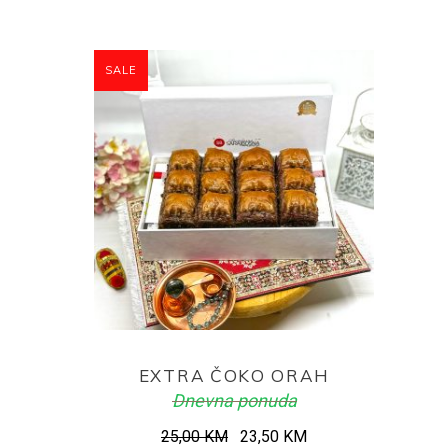
SALE
ADD TO CART
EXTRA ČOKO ORAH
Dnevna ponuda
Original
Current
25,00
KM
23,50
KM