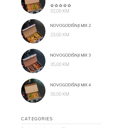
Rated
32,00
KM
5.00
out
of 5
NOVOGODIŠNJI MIX 2
23,00
KM
NOVOGODIŠNJI MIX 3
35,00
KM
NOVOGODIŠNJI MIX 4
30,00
KM
CATEGORIES