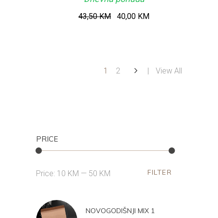
Original
Current
43,50
KM
40,00
KM
price
price
was:
is:
43,50 KM.
40,00 KM.
1
2
View All
PRICE
FILTER
Min
Max
Price:
10 KM
—
50 KM
price
price
NOVOGODIŠNJI MIX 1