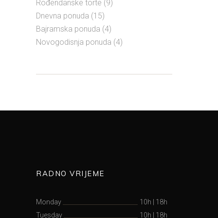
Rođendanske torte
(9)
Dnevna ponuda
(15)
Bajramska ponuda
(4)
Novogodisnja ponuda
(4)
RADNO VRIJEME
Monday
10h
|
18h
Tuesday
10h
|
18h