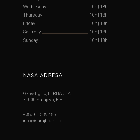
Wednesday
10h
|
18h
Thursday
10h
|
18h
Friday
10h
|
18h
Saturday
10h
|
18h
Sunday
10h
|
18h
NAŠA ADRESA
Gajev trg bb, FERHADIJA
71000 Sarajevo, BiH
+387 61 539 485
info@sarajbosna.ba