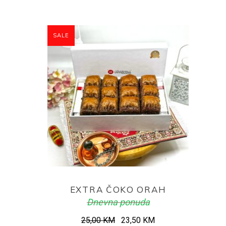
SALE
ADD TO CART
EXTRA ČOKO ORAH
Dnevna ponuda
Original
Current
25,00
KM
23,50
KM