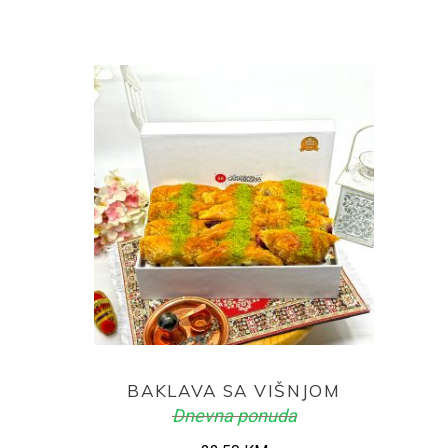
price
price
was:
is:
25,00 KM.
23,50 KM.
ADD TO CART
BAKLAVA SA VIŠNJOM
Dnevna ponuda