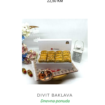
22,50
KM
ADD TO CART
DIVIT BAKLAVA
Dnevna ponuda