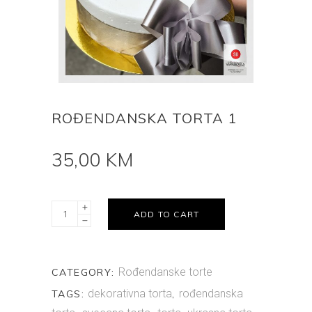
ROĐENDANSKA TORTA 1
35,00
KM
Rođendanska
ADD TO CART
torta
1
quantity
Rođendanske torte
CATEGORY:
dekorativna torta
rođendanska
TAGS:
,