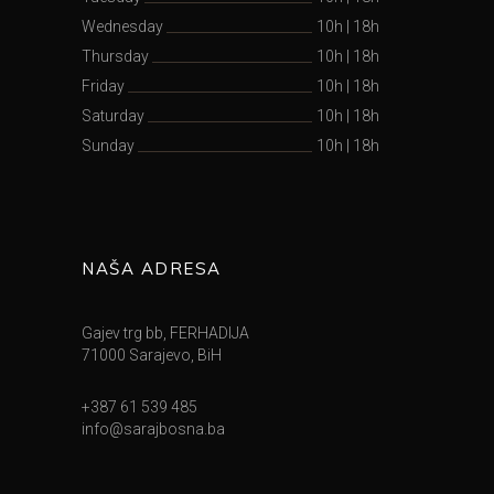
Wednesday
10h
|
18h
Thursday
10h
|
18h
Friday
10h
|
18h
Saturday
10h
|
18h
Sunday
10h
|
18h
NAŠA ADRESA
Gajev trg bb, FERHADIJA
71000 Sarajevo, BiH
+387 61 539 485
info@sarajbosna.ba