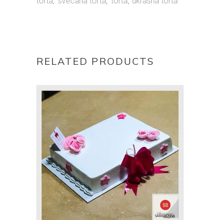
torta
svecana torta
torta
ukrasna torta
,
,
,
RELATED PRODUCTS