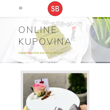
ONLINE
KUPOVINA
Odaberite artikle koje želite naručiti.