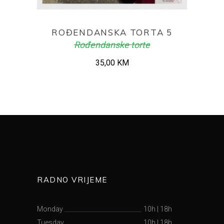
ADD TO CART
ROĐENDANSKA TORTA 5
Rođendanske torte
35,00
KM
RADNO VRIJEME
Monday
10h
|
18h
Tuesday
10h
|
18h