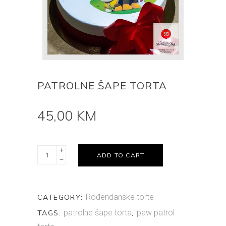
PATROLNE ŠAPE TORTA
45,00
KM
Patrolne
ADD TO CART
šape
torta
quantity
Rođendanske torte
CATEGORY:
patrolne šape torta
paw patrol
TAGS:
,