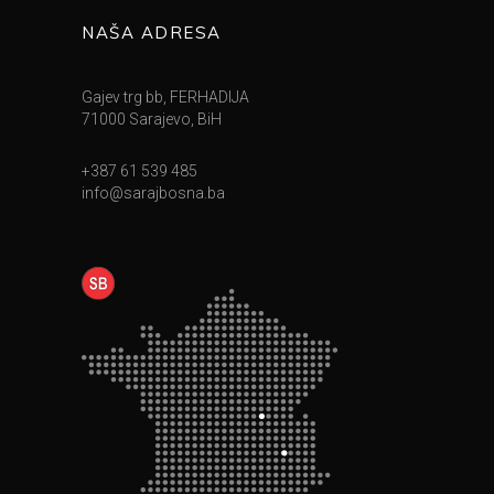
NAŠA ADRESA
Gajev trg bb, FERHADIJA
71000 Sarajevo, BiH
+387 61 539 485
info@sarajbosna.ba