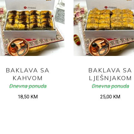
ADD TO CART
ADD TO CART
BAKLAVA SA
BAKLAVA SA
KAHVOM
LJEŠNJAKOM
Dnevna ponuda
Dnevna ponuda
18,50
KM
25,00
KM