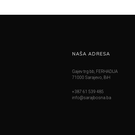
NAŠA ADRESA
Gajev trg bb, FERHADIJA
71000 Sarajevo, BiH
+387 61 539 485
info@sarajbosna.ba