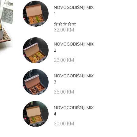
NOVOGODIŠNJI MIX
1
Rated
32,00
KM
5.00
out
of 5
NOVOGODIŠNJI MIX
2
23,00
KM
NOVOGODIŠNJI MIX
3
35,00
KM
NOVOGODIŠNJI MIX
4
30,00
KM