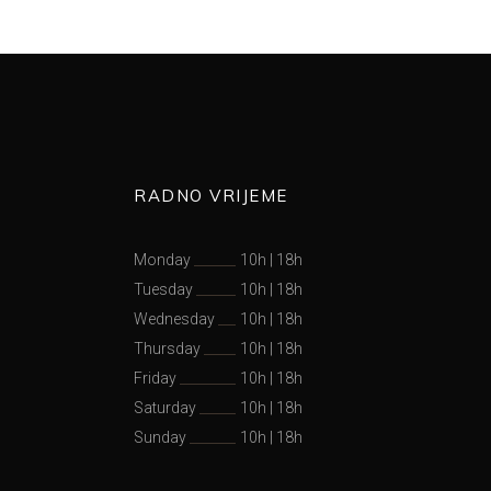
RADNO VRIJEME
Monday
10h
|
18h
Tuesday
10h
|
18h
Wednesday
10h
|
18h
Thursday
10h
|
18h
Friday
10h
|
18h
Saturday
10h
|
18h
Sunday
10h
|
18h