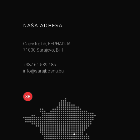
NAŠA ADRESA
Gajev trg bb, FERHADIJA
71000 Sarajevo, BiH
+387 61 539 485
info@sarajbosna.ba