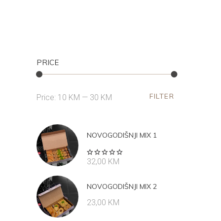
PRICE
FILTER
Min
Max
Price:
10 KM
—
30 KM
price
price
NOVOGODIŠNJI MIX 1
Rated
32,00
KM
5.00
out
of 5
NOVOGODIŠNJI MIX 2
23,00
KM