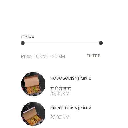
PRICE
FILTER
Min
Max
Price:
10 KM
—
20 KM
price
price
NOVOGODIŠNJI MIX 1
Rated
32,00
KM
5.00
out
of 5
NOVOGODIŠNJI MIX 2
23,00
KM