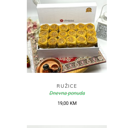
ADD TO CART
RUŽICE
Dnevna ponuda
19,00
KM