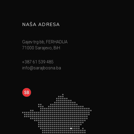
NAŠA ADRESA
Gajev trg bb, FERHADIJA
71000 Sarajevo, BiH
+387 61 539 485
info@sarajbosna.ba