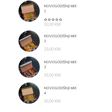
NOVOGODIŠNJI MIX
1
Rated
32,00
KM
5.00
out
of 5
NOVOGODIŠNJI MIX
2
23,00
KM
NOVOGODIŠNJI MIX
3
35,00
KM
NOVOGODIŠNJI MIX
4
30,00
KM