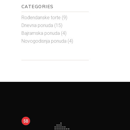
CATEGORIES
Rođendanske torte
(9)
Dnevna ponuda
(15)
Bajramska ponuda
(4)
Novogodisnja ponuda
(4)