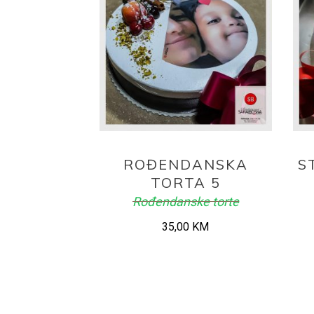
ADD TO CART
ROĐENDANSKA
S
TORTA 5
Rođendanske torte
35,00
KM