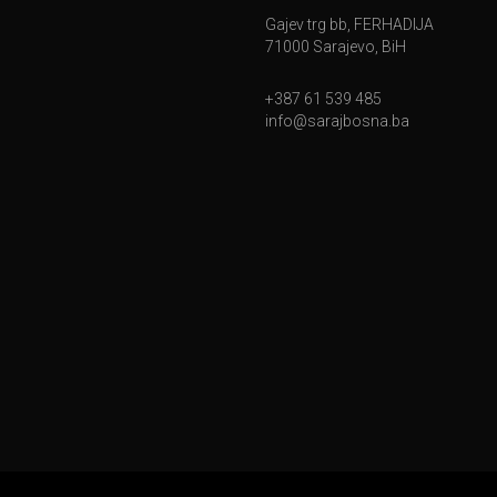
Gajev trg bb, FERHADIJA
71000 Sarajevo, BiH
+387 61 539 485
info@sarajbosna.ba