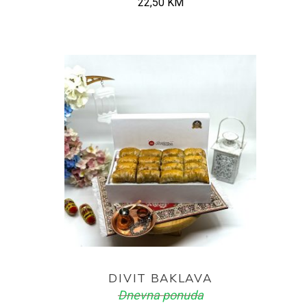
22,50
KM
ADD TO CART
DIVIT BAKLAVA
Dnevna ponuda