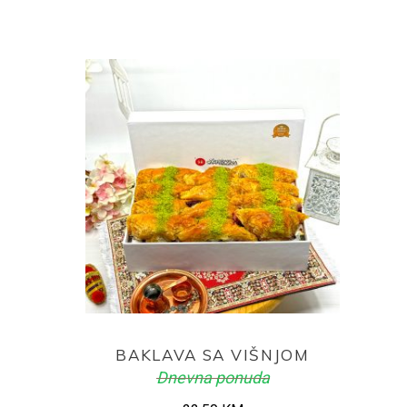
price
price
was:
is:
25,00 KM.
23,50 KM.
ADD TO CART
BAKLAVA SA VIŠNJOM
Dnevna ponuda