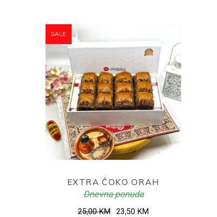
SALE
ADD TO CART
EXTRA ČOKO ORAH
Dnevna ponuda
Original
Current
25,00
KM
23,50
KM