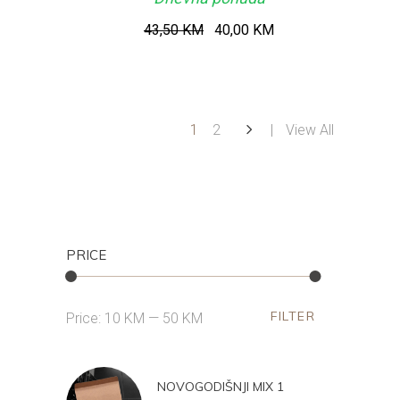
Original
Current
43,50
KM
40,00
KM
price
price
was:
is:
43,50 KM.
40,00 KM.
1
2
View All
PRICE
FILTER
Min
Max
Price:
10 KM
—
50 KM
price
price
NOVOGODIŠNJI MIX 1