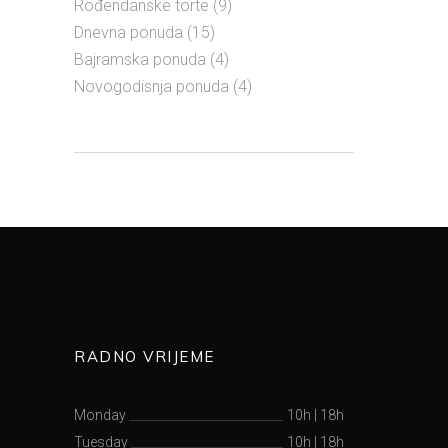
Rođendanske torte
(9)
Dnevna ponuda
(15)
Bajramska ponuda
(4)
Novogodisnja ponuda
(4)
RADNO VRIJEME
Monday
10h
|
18h
Tuesday
10h
|
18h