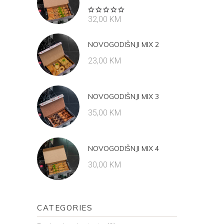
Rated
32,00
KM
5.00
out
of 5
NOVOGODIŠNJI MIX 2
23,00
KM
NOVOGODIŠNJI MIX 3
35,00
KM
NOVOGODIŠNJI MIX 4
30,00
KM
CATEGORIES