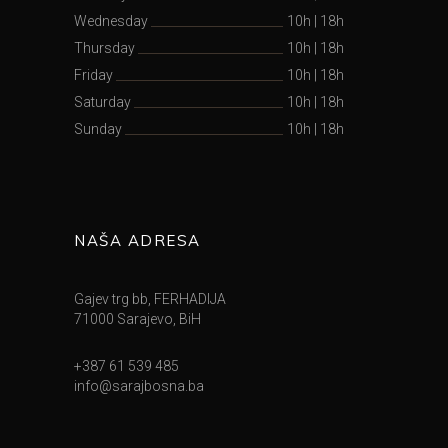
Wednesday
10h
|
18h
Thursday
10h
|
18h
Friday
10h
|
18h
Saturday
10h
|
18h
Sunday
10h
|
18h
NAŠA ADRESA
Gajev trg bb, FERHADIJA
71000 Sarajevo, BiH
+387 61 539 485
info@sarajbosna.ba