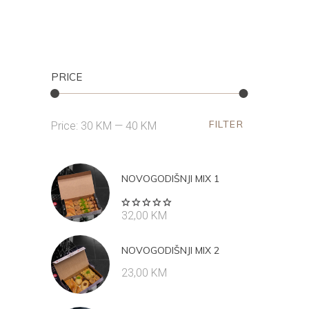
PRICE
FILTER
Min
Max
Price:
30 KM
—
40 KM
price
price
NOVOGODIŠNJI MIX 1
Rated
32,00
KM
5.00
out
of 5
NOVOGODIŠNJI MIX 2
23,00
KM