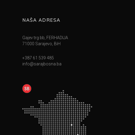
NAŠA ADRESA
Gajev trg bb, FERHADIJA
71000 Sarajevo, BiH
+387 61 539 485
info@sarajbosna.ba