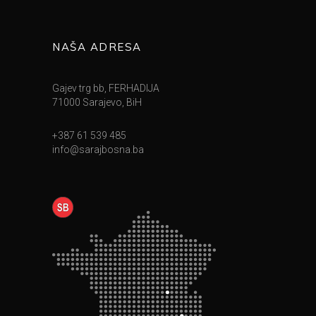
NAŠA ADRESA
Gajev trg bb, FERHADIJA
71000 Sarajevo, BiH
+387 61 539 485
info@sarajbosna.ba