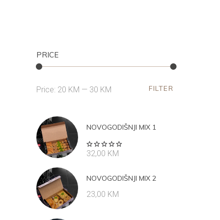
PRICE
FILTER
Min
Max
Price:
20 KM
—
30 KM
price
price
NOVOGODIŠNJI MIX 1
Rated
32,00
KM
5.00
out
of 5
NOVOGODIŠNJI MIX 2
23,00
KM