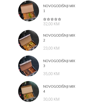
NOVOGODIŠNJI MIX
1
Rated
32,00
KM
5.00
out
of 5
NOVOGODIŠNJI MIX
2
23,00
KM
NOVOGODIŠNJI MIX
3
35,00
KM
NOVOGODIŠNJI MIX
4
30,00
KM