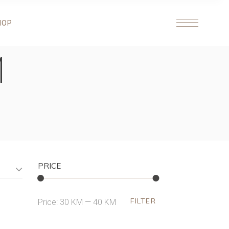
HOP
M
PRICE
FILTER
Min
Max
Price:
30 KM
—
40 KM
price
price