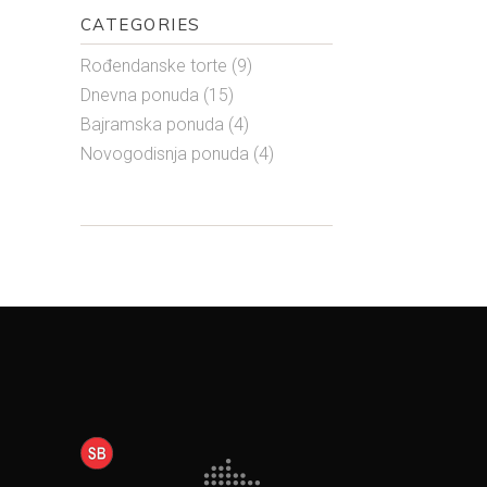
CATEGORIES
Rođendanske torte
(9)
Dnevna ponuda
(15)
Bajramska ponuda
(4)
Novogodisnja ponuda
(4)