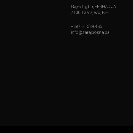
Gajev trg bb, FERHADIJA
71000 Sarajevo, BiH
+387 61 539 485
info@sarajbosna.ba