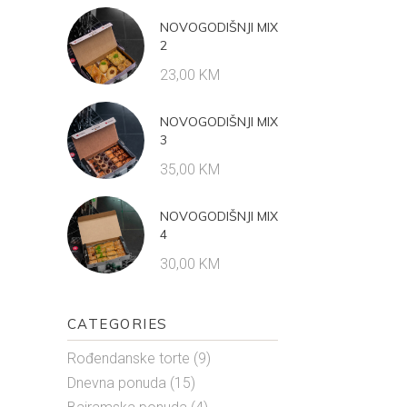
of 5
NOVOGODIŠNJI MIX
2
23,00
KM
NOVOGODIŠNJI MIX
3
35,00
KM
NOVOGODIŠNJI MIX
4
30,00
KM
CATEGORIES
Rođendanske torte
(9)
Dnevna ponuda
(15)