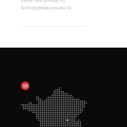
Bajramska ponuda
(4)
Novogodisnja ponuda
(4)