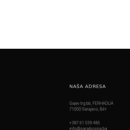
NAŠA ADRESA
Gajev trg bb, FERHADIJA
71000 Sarajevo, BiH
+387 61 539 485
info@sarajbosna.ba