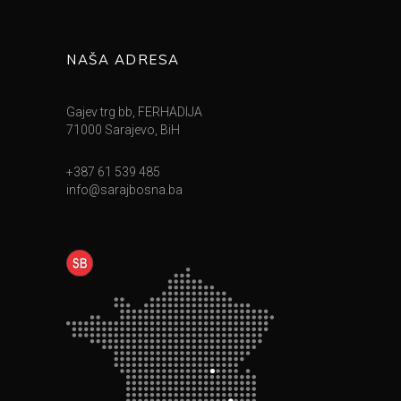
NAŠA ADRESA
Gajev trg bb, FERHADIJA
71000 Sarajevo, BiH
+387 61 539 485
info@sarajbosna.ba