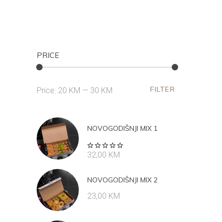
PRICE
FILTER
Min
Max
Price:
20 KM
—
30 KM
price
price
NOVOGODIŠNJI MIX 1
Rated
32,00
KM
5.00
out
of 5
NOVOGODIŠNJI MIX 2
23,00
KM