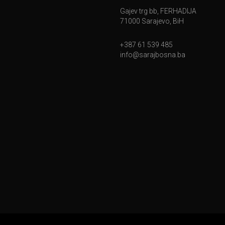
Gajev trg bb, FERHADIJA
71000 Sarajevo, BiH
+387 61 539 485
info@sarajbosna.ba