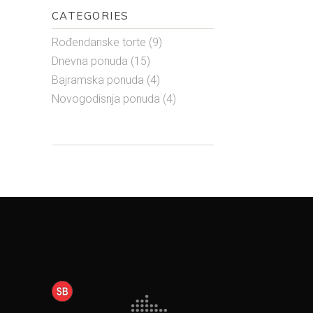
CATEGORIES
Rođendanske torte
(9)
Dnevna ponuda
(15)
Bajramska ponuda
(4)
Novogodisnja ponuda
(4)