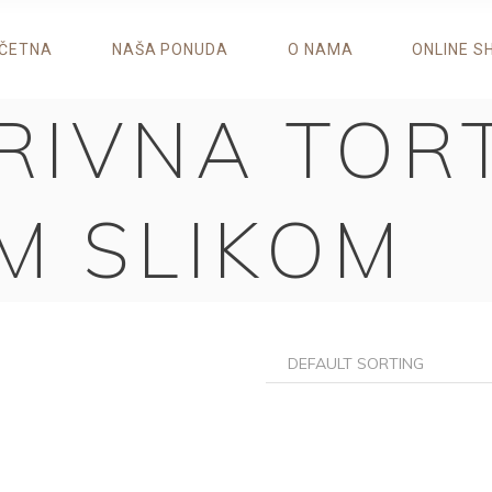
ČETNA
NAŠA PONUDA
O NAMA
ONLINE S
RIVNA TOR
M SLIKOM
DEFAULT SORTING