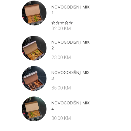
NOVOGODIŠNJI MIX
1
Rated
32,00
KM
5.00
out
of 5
NOVOGODIŠNJI MIX
2
23,00
KM
NOVOGODIŠNJI MIX
3
35,00
KM
NOVOGODIŠNJI MIX
4
30,00
KM