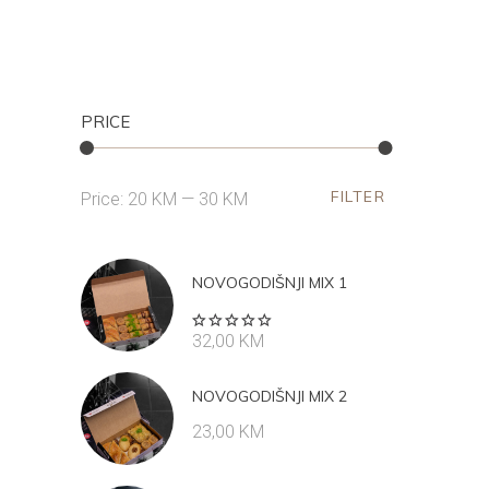
PRICE
FILTER
Min
Max
Price:
20 KM
—
30 KM
price
price
NOVOGODIŠNJI MIX 1
Rated
32,00
KM
5.00
out
of 5
NOVOGODIŠNJI MIX 2
23,00
KM