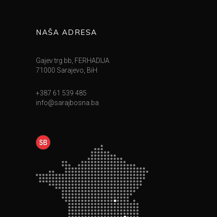
NAŠA ADRESA
Gajev trg bb, FERHADIJA
71000 Sarajevo, BiH
+387 61 539 485
info@sarajbosna.ba