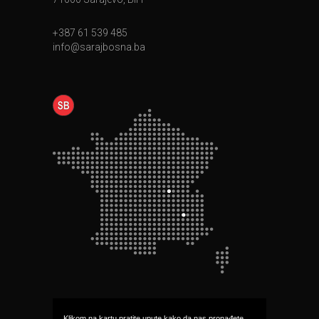
+387 61 539 485
info@sarajbosna.ba
Klikom na kartu pratite upute kako da nas pronađete.