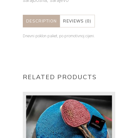
sarajbosna
sarajevo
,
DESCRIPTION
REVIEWS (0)
Dnevni poklon paket, po promotivnoj cijeni.
RELATED PRODUCTS