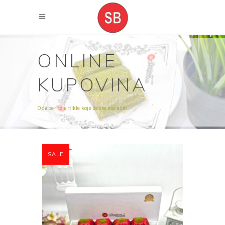
ONLINE
KUPOVINA
Odaberite artikle koje želite naručiti.
SALE