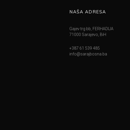
NAŠA ADRESA
Gajev trg bb, FERHADIJA
71000 Sarajevo, BiH
+387 61 539 485
info@sarajbosna.ba