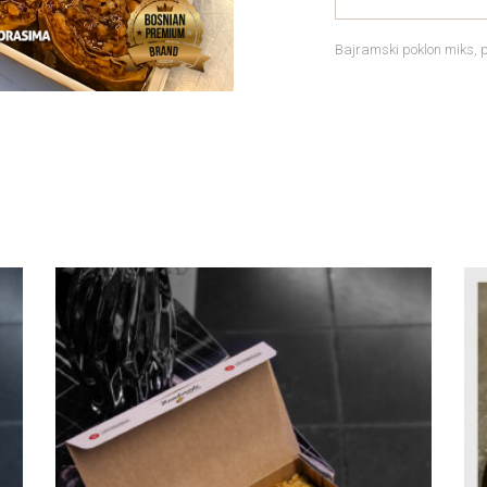
Bajramski poklon miks, po