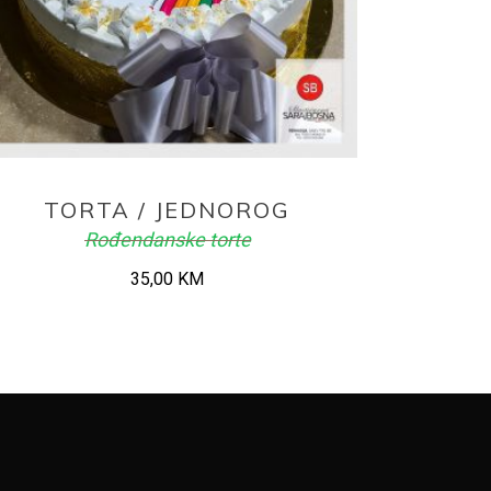
ADD TO CART
TORTA / JEDNOROG
Rođendanske torte
35,00
KM