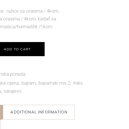
ice
:
eće: ružice sa orasima / 4kom,
8,00 KM.
a orasima / 4kom, kadaif sa
rmašica/hurmadžik /1kom.
ADD TO CART
mska ponuda
ska cijena
bajram
bajramski mix 2
miks
,
,
,
a
sarajevo
,
ADDITIONAL INFORMATION