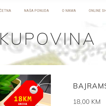
ČETNA
NAŠA PONUDA
O NAMA
ONLINE S
 KUPOVINA
BAJRAMS
Original
C
18,00
KM