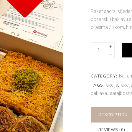
price
pr
was:
is
Paket sadrži slijed
20,00 KM.
1
bosansku baklavu s
orasima / 1kom, hu
Bajramski
mix
2
quantity
Bajra
CATEGORY:
akcija
akcij
TAGS:
,
baklava
sarajbosn
,
DESCRIPTION
REVIEWS (0)