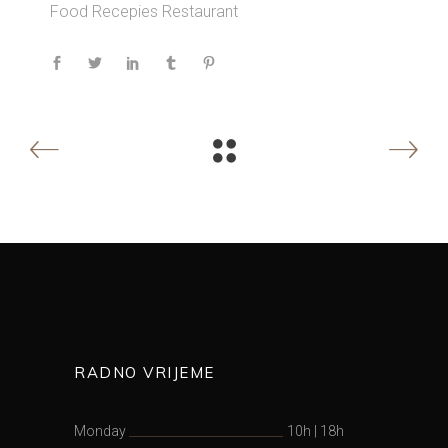
Food
Recepies
Restaurant
RADNO VRIJEME
Monday
10h
|
18h