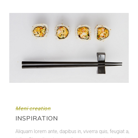
Meni creation
INSPIRATION
Aliquam lorem ante, dapibus in, viverra quis, feugiat a,