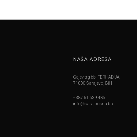
NAŠA ADRESA
Gajev trg bb, FERHADIJA
71000 Sarajevo, BiH
+387 61 539 485
info@sarajbosna.ba