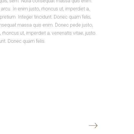
m quis, sem. Nulla consequat massa quis enim.
, arcu. In enim justo, rhoncus ut, imperdiet a,
 pretium. Integer tincidunt. Donec quam felis,
 consequat massa quis enim. Donec pede justo,
o, rhoncus ut, imperdiet a, venenatis vitae, justo.
dunt. Donec quam felis.