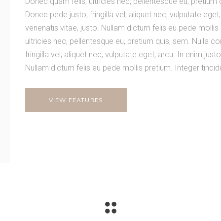
Donec quam felis, ultricies nec, pellentesque eu, pretiu
Donec pede justo, fringilla vel, aliquet nec, vulputate eget
venenatis vitae, justo. Nullam dictum felis eu pede mollis
ultricies nec, pellentesque eu, pretium quis, sem. Nulla
fringilla vel, aliquet nec, vulputate eget, arcu. In enim just
Nullam dictum felis eu pede mollis pretium. Integer tinci
VIEW FEATURES