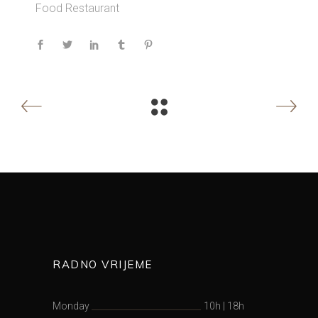
Food
Restaurant
RADNO VRIJEME
Monday
10h
|
18h