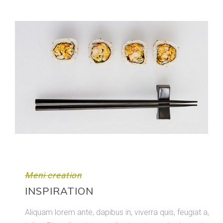
Meni creation
INSPIRATION
Aliquam lorem ante, dapibus in, viverra quis, feugiat a,