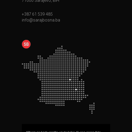
71000 Sarajevo, BiH
+387 61 539 485
info@sarajbosna.ba