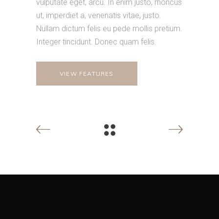
vulputate eget, arcu. In enim justo, rhoncus
ut, imperdiet a, venenatis vitae, justo.
Nullam dictum felis eu pede mollis pretium.
Integer tincidunt. Donec quam felis.
VIEW FEATURES