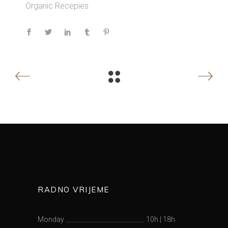
Organic
Recepies
RADNO VRIJEME
Monday
10h
|
18h