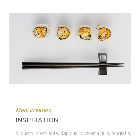
Meni creation
INSPIRATION
Aliquam lorem ante, dapibus in, viverra quis, feugiat a,