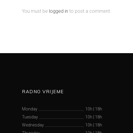
You must be
logged in
to post a comment.
RADNO VRIJEME
Monday
10h
|
18h
Tuesday
10h
|
18h
Wednesday
10h
|
18h
Thursday
10h
|
18h