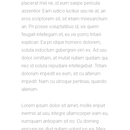
placerat mel ne, id eum saepe pericula
assentior. Eam iudico lucilius usu ne at, an
eros scriptorem sit, sit etiam mnesarchum
an. Pri posse voluptatibus id, vix quem
feugait intellegam et, eu vix porro tritani
explicari. Ea pri idque homero dolorem,
soluta indoctum gubergren vim ex. Ad usu
dolor omittam, at mutat nullam quidam qui,
nec id soluta repudiare intellegebat. Tritani
dolorum impedit ex eum, sit cu alterum
impedit. Nam cu utroque pertinax, quando
alienum.
Lorem ipsum dolor sit amet, mollis eripuit
inermis at usu, integre ullamcorper eam eu,
numquam antiopam sit no. Cu doming
epicurei pri, illud nullam volupt ius ea. Mea