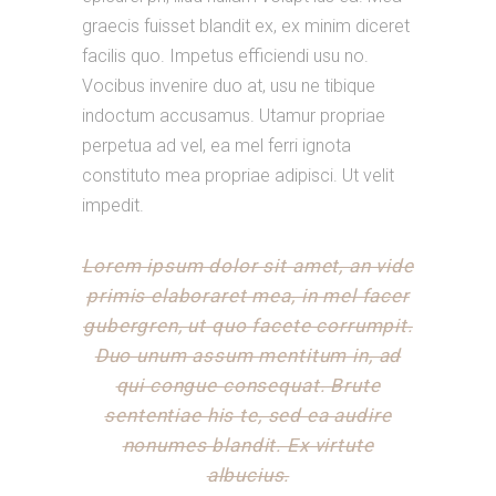
graecis fuisset blandit ex, ex minim diceret
facilis quo. Impetus efficiendi usu no.
Vocibus invenire duo at, usu ne tibique
indoctum accusamus. Utamur propriae
perpetua ad vel, ea mel ferri ignota
constituto mea propriae adipisci. Ut velit
impedit.
Lorem ipsum dolor sit amet, an vide
primis elaboraret mea, in mel facer
gubergren, ut quo facete corrumpit.
Duo unum assum mentitum in, ad
qui congue consequat. Brute
sententiae his te, sed ea audire
nonumes blandit. Ex virtute
albucius.