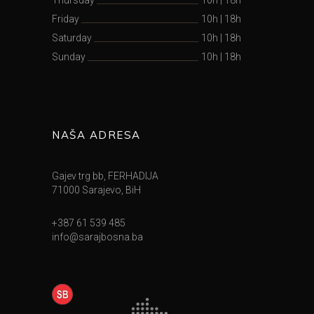
Friday
10h
|
18h
Saturday
10h
|
18h
Sunday
10h
|
18h
NAŠA ADRESA
Gajev trg bb, FERHADIJA
71000 Sarajevo, BiH
+387 61 539 485
info@sarajbosna.ba