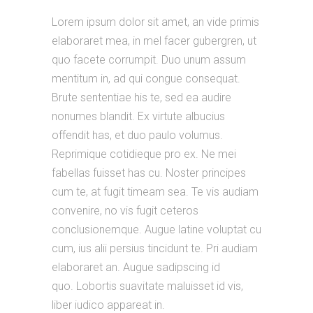
Lorem ipsum dolor sit amet, an vide primis
elaboraret mea, in mel facer gubergren, ut
quo facete corrumpit. Duo unum assum
mentitum in, ad qui congue consequat.
Brute sententiae his te, sed ea audire
nonumes blandit. Ex virtute albucius
offendit has, et duo paulo volumus.
Reprimique cotidieque pro ex. Ne mei
fabellas fuisset has cu. Noster principes
cum te, at fugit timeam sea. Te vis audiam
convenire, no vis fugit ceteros
conclusionemque. Augue latine voluptat cu
cum, ius alii persius tincidunt te. Pri audiam
elaboraret an. Augue sadipscing id
quo. Lobortis suavitate maluisset id vis,
liber iudico appareat in.