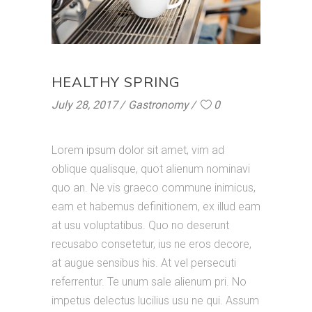
HEALTHY SPRING
July 28, 2017
Gastronomy
0
Lorem ipsum dolor sit amet, vim ad
oblique qualisque, quot alienum nominavi
quo an. Ne vis graeco commune inimicus,
eam et habemus definitionem, ex illud eam
at usu voluptatibus. Quo no deserunt
recusabo consetetur, ius ne eros decore,
at augue sensibus his. At vel persecuti
referrentur. Te unum sale alienum pri. No
impetus delectus lucilius usu ne qui. Assum