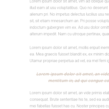
Lorem ipsum dolor sit amet, vim ad oblique q
illud eam at usu voluptatibus. Quo no deserunt 
alienum pri. No impetus delectus lucilius usu n
sit, sit etiam mnesarchum an. Pri posse voluptat
indoctum gubergren vim ex. Ad usu dolor omitta
alterum impedit. Nam cu utroque pertinax, qua
Lorem ipsum dolor sit amet, mollis eripuit iner
ea. Mea graecis fuisset blandit ex, ex minim di
Utamur propriae perpetua ad vel, ea mel ferri i
Lorem ipsum dolor sit amet, an vid
mentitum in, ad qui congue con
Lorem ipsum dolor sit amet, an vide primis el
consequat. Brute sententiae his te, sed ea aud
mei fabellas fuisset has cu. Noster principes 