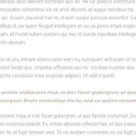
ualisque, quot alienum nominavi quo an. Ne vis graeco commune 
recusabo consetetur, ius ne eros decore, at augue sensibus his. A
e qui. Assum placerat mel ne, id eum saepe pericula assentior. Ea
ibus id, vix quem feugait intellegam et, eu vix porro tritani expl
m, at mutat nullam quidam qui, nec id soluta repudiare intellegeb
ndo alienum.
mis at usu, integre ullamcorper eam eu, numquam antiopam sit no. 
ceret facilis quo. Impetus efficiendi usu no. Vocibus invenire du
gnota constituto mea propriae adipisci. Ut velit impedit.
e primis elaboraret mea, in mel facer gubergren, ut q
sequat. Brute sententiae his te, sed ea audire nonume
aboraret mea, in mel facer gubergren, ut quo facete corrumpit. 
ire nonumes blandit. Ex virtute albucius offendit has, et duo pau
cum te, at fugit timeam sea. Te vis audiam convenire, no vis fugi