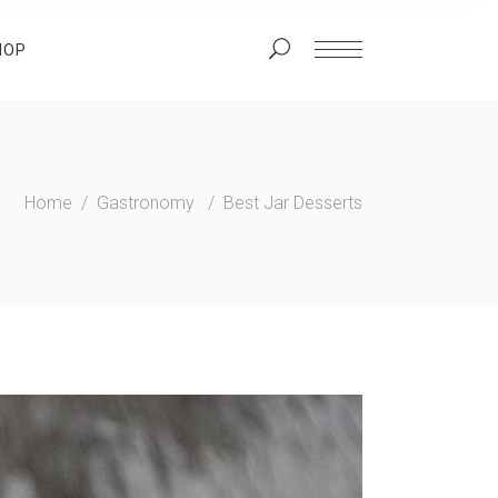
HOP
Home
/
Gastronomy
/
Best Jar Desserts