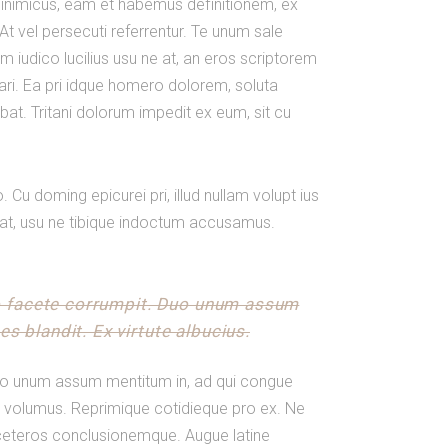
inimicus, eam et habemus definitionem, ex
t vel persecuti referrentur. Te unum sale
m iudico lucilius usu ne at, an eros scriptorem
icari. Ea pri idque homero dolorem, soluta
at. Tritani dolorum impedit ex eum, sit cu
Cu doming epicurei pri, illud nullam volupt ius
o at, usu ne tibique indoctum accusamus.
uo facete corrumpit. Duo unum assum
s blandit. Ex virtute albucius.
Duo unum assum mentitum in, ad qui congue
lo volumus. Reprimique cotidieque pro ex. Ne
t ceteros conclusionemque. Augue latine