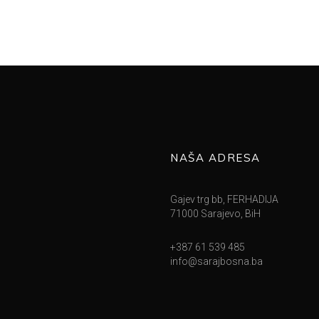
NAŠA ADRESA
Gajev trg bb, FERHADIJA
71000 Sarajevo, BiH
+387 61 539 485
info@sarajbosna.ba