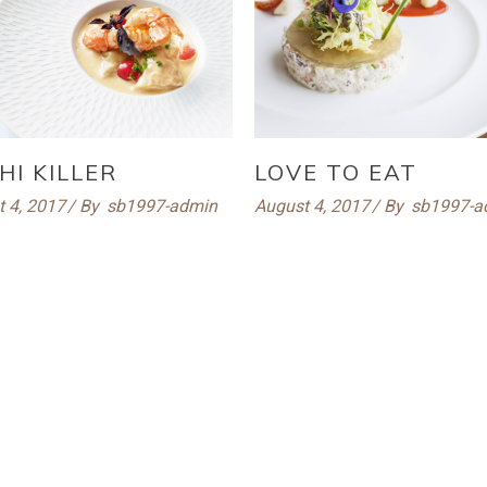
HI KILLER
LOVE TO EAT
 4, 2017
By
sb1997-admin
August 4, 2017
By
sb1997-a