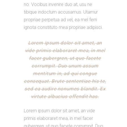
no. Vocibus invenire duo at, usu ne
tibique indoctum accusamus. Utamur
propriae perpetua ad vel, ea mel ferri
ignota constituto mea propriae adipisci.
Lorem ipsum dolor sit amet, an
vide primis elaboraret mea, in mel
facer gubergren, ut quo facete
corrumpit. Duo unum assum
mentitum in, ad qui congue
consequat. Brute sententiae his te,
sed ea audire nonumes blandit. Ex
virtute albucius offendit has.
Lorem ipsum dolor sit amet, an vide
primis elaboraret mea, in mel facer
gubergren, ut quo facete corrumpit. Duo