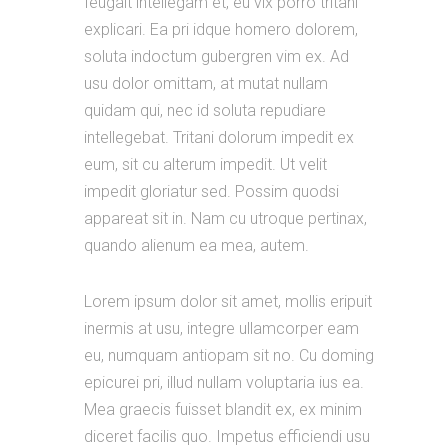
feugait intellegam et, eu vix porro tritani
explicari. Ea pri idque homero dolorem,
soluta indoctum gubergren vim ex. Ad
usu dolor omittam, at mutat nullam
quidam qui, nec id soluta repudiare
intellegebat. Tritani dolorum impedit ex
eum, sit cu alterum impedit. Ut velit
impedit gloriatur sed. Possim quodsi
appareat sit in. Nam cu utroque pertinax,
quando alienum ea mea, autem.
Lorem ipsum dolor sit amet, mollis eripuit
inermis at usu, integre ullamcorper eam
eu, numquam antiopam sit no. Cu doming
epicurei pri, illud nullam voluptaria ius ea.
Mea graecis fuisset blandit ex, ex minim
diceret facilis quo. Impetus efficiendi usu