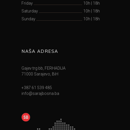
Friday
10h
|
18h
Saturday
10h
|
18h
Sunday
10h
|
18h
NAŠA ADRESA
Gajev trg bb, FERHADIJA
71000 Sarajevo, BiH
+387 61 539 485
info@sarajbosna.ba