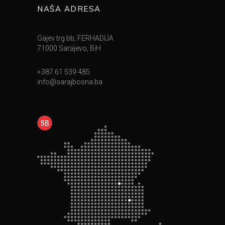
NAŠA ADRESA
Gajev trg bb, FERHADIJA
71000 Sarajevo, BiH
+387 61 539 485
info@sarajbosna.ba