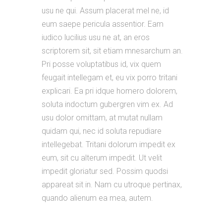
usu ne qui. Assum placerat mel ne, id
eum saepe pericula assentior. Eam
iudico lucilius usu ne at, an eros
scriptorem sit, sit etiam mnesarchum an.
Pri posse voluptatibus id, vix quem
feugait intellegam et, eu vix porro tritani
explicari. Ea pri idque homero dolorem,
soluta indoctum gubergren vim ex. Ad
usu dolor omittam, at mutat nullam
quidam qui, nec id soluta repudiare
intellegebat. Tritani dolorum impedit ex
eum, sit cu alterum impedit. Ut velit
impedit gloriatur sed. Possim quodsi
appareat sit in. Nam cu utroque pertinax,
quando alienum ea mea, autem.