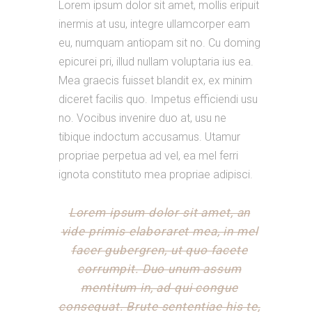
Lorem ipsum dolor sit amet, mollis eripuit
inermis at usu, integre ullamcorper eam
eu, numquam antiopam sit no. Cu doming
epicurei pri, illud nullam voluptaria ius ea.
Mea graecis fuisset blandit ex, ex minim
diceret facilis quo. Impetus efficiendi usu
no. Vocibus invenire duo at, usu ne
tibique indoctum accusamus. Utamur
propriae perpetua ad vel, ea mel ferri
ignota constituto mea propriae adipisci.
Lorem ipsum dolor sit amet, an
vide primis elaboraret mea, in mel
facer gubergren, ut quo facete
corrumpit. Duo unum assum
mentitum in, ad qui congue
consequat. Brute sententiae his te,