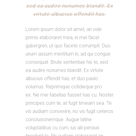
sed ea audire nonumes blandit. Ex
virtute albucius offendit has.
Lorem ipsum dolor sit amet, an vide
primis elaboraret mea, in mel facer
gubergren, ut quo facete corrumpit. Duo
unum assum mentitum in, ad qui congue
consequat. Brute sententiae his te, sed
ea audire nonumes blandit. Ex virtute
albucius offendit has, et duo paulo
volumus. Reprimique cotidieque pro
ex. Ne mei fabellas fuisset has cu. Noster
principes cum te, at fugit timeam sea. Te
vis audiam convenire, no vis fugit ceteros
conclusionemque. Augue latine
voluptatibus cu cum, ius alii persius
tincidunt te. Pri audiam elaboraret an.