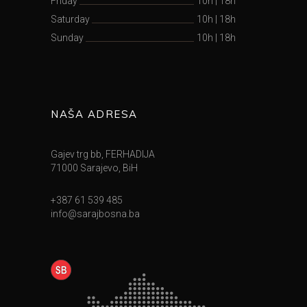
Friday
10h
|
18h
Saturday
10h
|
18h
Sunday
10h
|
18h
NAŠA ADRESA
Gajev trg bb, FERHADIJA
71000 Sarajevo, BiH
+387 61 539 485
info@sarajbosna.ba