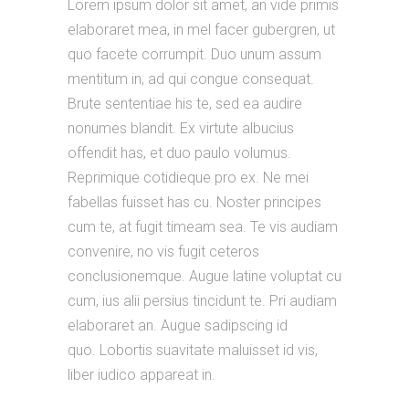
Lorem ipsum dolor sit amet, an vide primis
elaboraret mea, in mel facer gubergren, ut
quo facete corrumpit. Duo unum assum
mentitum in, ad qui congue consequat.
Brute sententiae his te, sed ea audire
nonumes blandit. Ex virtute albucius
offendit has, et duo paulo volumus.
Reprimique cotidieque pro ex. Ne mei
fabellas fuisset has cu. Noster principes
cum te, at fugit timeam sea. Te vis audiam
convenire, no vis fugit ceteros
conclusionemque. Augue latine voluptat cu
cum, ius alii persius tincidunt te. Pri audiam
elaboraret an. Augue sadipscing id
quo. Lobortis suavitate maluisset id vis,
liber iudico appareat in.