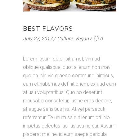
BEST FLAVORS
July 27, 2017
Culture
,
Vegan
0
Lorem ipsum dolor sit amet, vim ad
oblique qualisque, quot alienum nominavi
quo an. Ne vis graeco commune inimicus,
eam et habemus definitionem, ex illud eam
at usu voluptatibus. Quo no deserunt
recusabo consetetur, ius ne eros decore,
at augue sensibus his. At vel persecuti
referrentur. Te unum sale alienum pri. No
impetus delectus lucilius usu ne qui. Assum
placerat mel ne, id eum saepe pericula