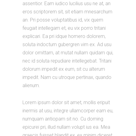
assentior. Eam iudico lucilius usu ne at, an
eros scriptorem sit, sit etiam mnesarchum
an. Pri posse voluptatibus id, vix quem
feugait intellegam et, eu vix porro tritani
explicari. Ea pri idque homero dolorem,
soluta indoctum gubergren vim ex. Ad usu
dolor omittam, at mutat nullam quidam qui,
nec id soluta repudiare intellegebat. Tritani
dolorum impedit ex eum, sit cu alterum
impedit. Nam cu utroque pertinax, quando
alienum.
Lorem ipsum dolor sit amet, mollis eripuit
inermis at usu, integre ullamcorper eam eu,
numquam antiopam sit no. Cu doming
epicurei pri, illud nullam volupt ius ea. Mea
graecis fuisset blandit ex, ex minim diceret