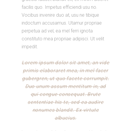
facilis quo. Impetus efficiendi usu no.
Vocibus invenire duo at, usu ne tibique
indoctum accusamus. Utamur propriae
perpetua ad vel, ea mel ferri ignota
constituto mea propriae adipisci. Ut velit
impedit.
Lorem ipsum dolor sit amet, an vide
primis elaboraret mea, in mel facer
gubergren, ut quo facete corrumpit.
Duo unum assum mentitum in, ad
qui congue consequat. Brute
sententiae his te, sed ea audire
nonumes blandit. Ex virtute
albucius.