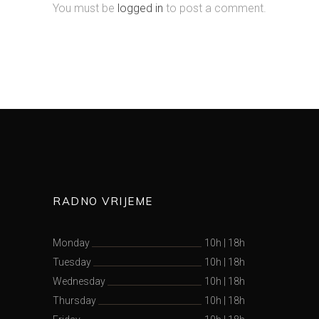
You must be
logged in
to post a comment.
RADNO VRIJEME
Monday
10h
|
18h
Tuesday
10h
|
18h
Wednesday
10h
|
18h
Thursday
10h
|
18h