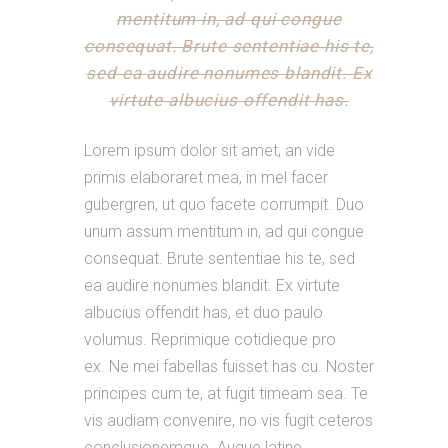
mentitum in, ad qui congue
consequat. Brute sententiae his te,
sed ea audire nonumes blandit. Ex
virtute albucius offendit has.
Lorem ipsum dolor sit amet, an vide
primis elaboraret mea, in mel facer
gubergren, ut quo facete corrumpit. Duo
unum assum mentitum in, ad qui congue
consequat. Brute sententiae his te, sed
ea audire nonumes blandit. Ex virtute
albucius offendit has, et duo paulo
volumus. Reprimique cotidieque pro
ex. Ne mei fabellas fuisset has cu. Noster
principes cum te, at fugit timeam sea. Te
vis audiam convenire, no vis fugit ceteros
conclusionemque. Augue latine