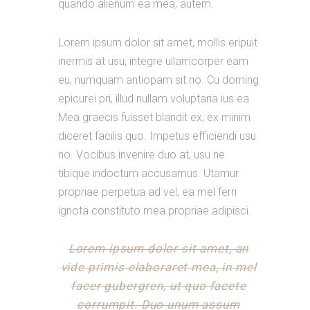
quando alienum ea mea, autem.
Lorem ipsum dolor sit amet, mollis eripuit
inermis at usu, integre ullamcorper eam
eu, numquam antiopam sit no. Cu doming
epicurei pri, illud nullam voluptaria ius ea.
Mea graecis fuisset blandit ex, ex minim
diceret facilis quo. Impetus efficiendi usu
no. Vocibus invenire duo at, usu ne
tibique indoctum accusamus. Utamur
propriae perpetua ad vel, ea mel ferri
ignota constituto mea propriae adipisci.
Lorem ipsum dolor sit amet, an
vide primis elaboraret mea, in mel
facer gubergren, ut quo facete
corrumpit. Duo unum assum