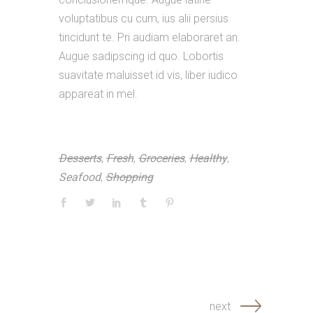
voluptatibus cu cum, ius alii persius
tincidunt te. Pri audiam elaboraret an.
Augue sadipscing id quo. Lobortis
suavitate maluisset id vis, liber iudico
appareat in mel.
Desserts
,
Fresh
,
Groceries
,
Healthy
,
Seafood
,
Shopping
next