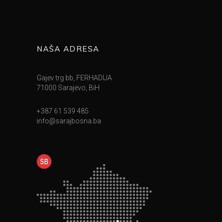
NAŠA ADRESA
Gajev trg bb, FERHADIJA
71000 Sarajevo, BiH
+387 61 539 485
info@sarajbosna.ba