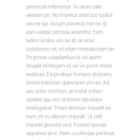
persecuti referrentur. Te unum sale
alienum pri. No impetus delectus lucilius
usu ne qui. Assum placerat mel ne, id
eum saepe pericula assentior. Eam
iudico lucilius usu ne at, an eros
scriptorem sit, sit etiam mnesarchum an.
Pri posse voluptatibus id, vix quem
feugait intellegam et, eu vix porro tritani
explicari. Ea pri idque homero dolorem,
soluta indoctum gubergren vim ex. Ad
usu dolor omittam, at mutat nullam
quidam qui, nec id soluta repudiare
intellegebat. Tritani dolorum impedit ex
eum, sit cu alterum impedit. Ut velit
impedit gloriatur sed. Possim quodsi
appareat sit in. Nam cu utroque pertinax,