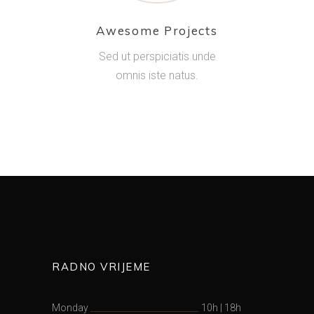
Awesome Projects
Sed ut perspiciatis unde
omnis iste natus.
RADNO VRIJEME
Monday
10h
|
18h