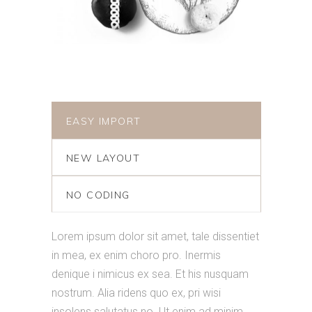
EASY IMPORT
NEW LAYOUT
NO CODING
Lorem ipsum dolor sit amet, tale dissentiet
in mea, ex enim choro pro. Inermis
denique i nimicus ex sea. Et his nusquam
nostrum. Alia ridens quo ex, pri wisi
insolens salutatus no. Ut enim ad minim