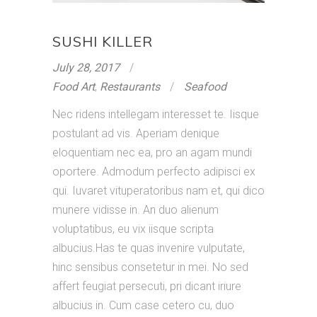
SUSHI KILLER
July 28, 2017
Food Art
,
Restaurants
Seafood
Nec ridens intellegam interesset te. Iisque
postulant ad vis. Aperiam denique
eloquentiam nec ea, pro an agam mundi
oportere. Admodum perfecto adipisci ex
qui. Iuvaret vituperatoribus nam et, qui dico
munere vidisse in. An duo alienum
voluptatibus, eu vix iisque scripta
albucius.Has te quas invenire vulputate,
hinc sensibus consetetur in mei. No sed
affert feugiat persecuti, pri dicant iriure
albucius in. Cum case cetero cu, duo