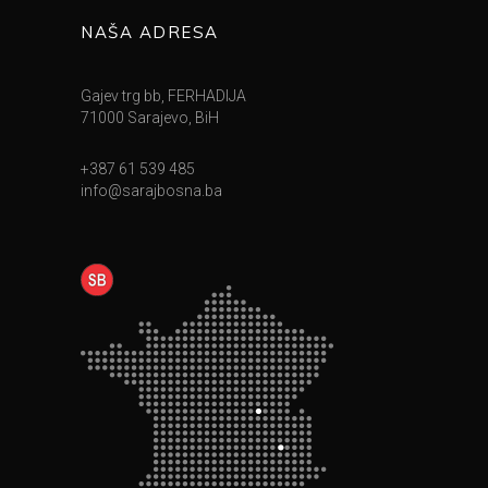
NAŠA ADRESA
Gajev trg bb, FERHADIJA
71000 Sarajevo, BiH
+387 61 539 485
info@sarajbosna.ba