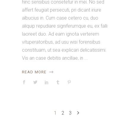
hinc sensibus consetetur in mei. No sed
affert feugiat persecuti, pri dicant iriure
albucius in. Cum case cetero cu, duo
aliquip repudiare signiferumque eu, ex falli
laoreet duo. Ad eam ignota verterem
vituperatoribus, ad usu wisi forensibus
constituam, ut sea explicari delicatissimi.
Vis an case debitis ancillae, in
READ MORE
1
2
3