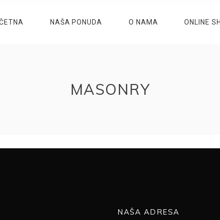
ČETNA
NAŠA PONUDA
O NAMA
ONLINE S
MASONRY
NAŠA ADRESA