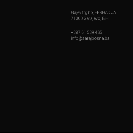
Gajev trg bb, FERHADIJA
71000 Sarajevo, BiH
+387 61 539 485
info@sarajbosna.ba