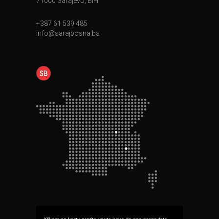
71000 Sarajevo, BiH
+387 61 539 485
info@sarajbosna.ba