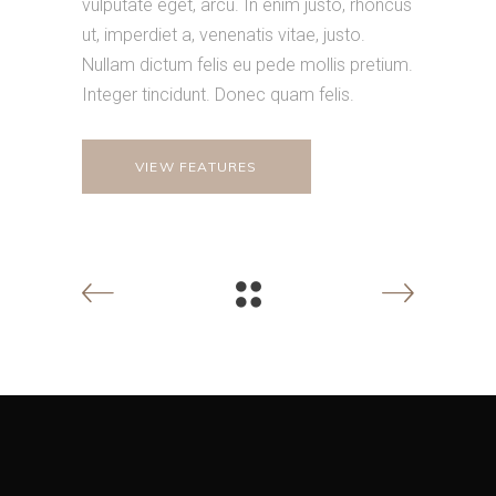
vulputate eget, arcu. In enim justo, rhoncus
ut, imperdiet a, venenatis vitae, justo.
Nullam dictum felis eu pede mollis pretium.
Integer tincidunt. Donec quam felis.
VIEW FEATURES