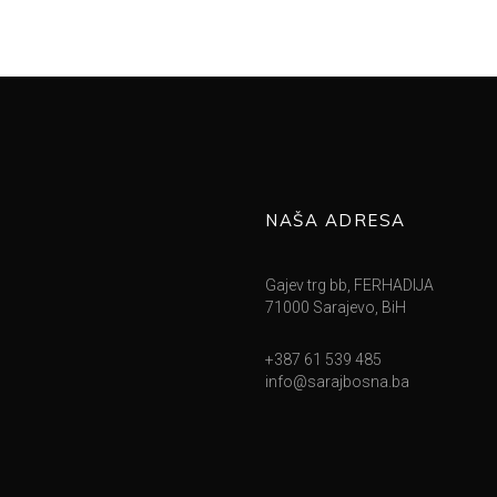
NAŠA ADRESA
Gajev trg bb, FERHADIJA
71000 Sarajevo, BiH
+387 61 539 485
info@sarajbosna.ba