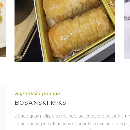
Bajramska ponuda
BOSANSKI MIKS
Donec quam felis, ultricies nec, pellentesque eu, pretiu
Donec pede justo, fringilla vel, aliquet nec, vulputate eget