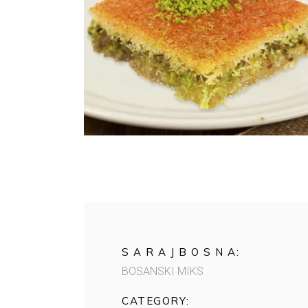
S A R A J B O S N A:
BOSANSKI MIKS
CATEGORY: