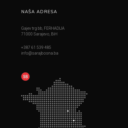
NAŠA ADRESA
Gajev trg bb, FERHADIJA
71000 Sarajevo, BiH
+387 61 539 485
info@sarajbosna.ba