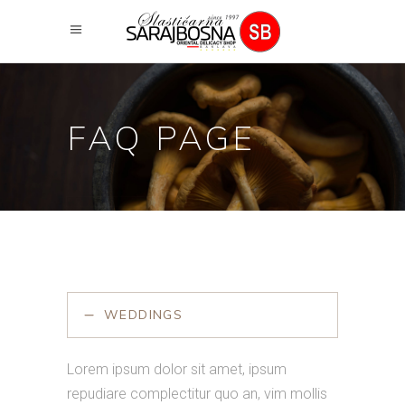
FAQ PAGE
WEDDINGS
Lorem ipsum dolor sit amet, ipsum
repudiare complectitur quo an, vim mollis